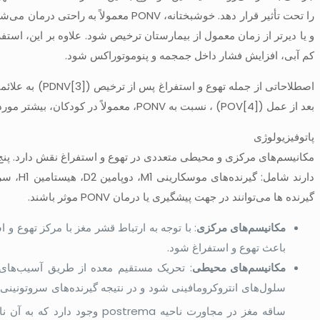
را تحت تأثیر قرار دهد. خوشبختانه، PONV
و یا دیرتر از زمان معمول از بیمارستان ترخیص شود. علاوه بر این، است
کم آبی، افزایش فشار داخل جمجمه و پنوموتوراکس شود.
اصطلاحاتی از جم
بعد از عمل (POV[4]) ، نسبت به PONV، معمولاً در کودکان، بیشتر مورد بررسی قرار می‌گیرد، زیرا ارزیابی تهوع در کودکان خردسال دشوارتر است.
پاتوفیزیولوژی
مکانیسم‌های مرکزی و محیطی متعددی در تهوع و استفراغ نقش دارد. پنج 
گیرنده ها می‌توانند در جهت پیشگیری یا درمان PONV موثر باشند.
مکانیسم‌های مرکزی
: با توجه به ارتباط قشر مغز با مرکز تهوع و
باعث تهوع و استفراغ شود.
مکانیسم‌های محیطی
: تحریک مستقیم معده از طریق آسیب‌های م
سلول‌های انتروکرومافینی ‌شود و در نتیجه گیرنده‌های سروتونینی 
ساقه مغز در مجاورت ناحیه
postrema
وجود دارد که به آن نا