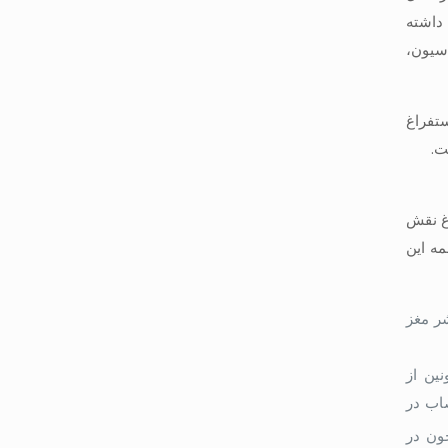
ان داشته
اسیون،
د. استفراغ
اغ نقش
، هیستامین H1، سروتونین (5HT)-3 ، و نوروکینین 1 (NK1) – ماده پی (Substance P). همه این
شر مغز
ین از
صاب در
ون در