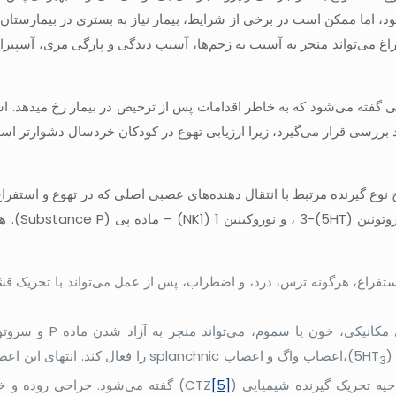
 معمولاً به راحتی درمان می‌شود، اما ممکن است در برخی از شرایط، بیمار نیاز به بستری در بیمارست
فراغ می‌تواند منجر به آسیب به زخم‌ها، آسیب دیدگی و پارگی مری، آسپیر
له تهوع و استفراغ پس از ترخیص (PDNV[3]) به علائمی گفته می‌شود که به خاطر اقدامات پس از ترخیص در بیمار رخ میده
نوع گیرنده مرتبط با انتقال دهنده‌های عصبی اصلی که در تهوع و استفر
دارند شامل: گیرنده‌های موسکارینی M1، دوپامین D2
 استفراغ، هرگونه ترس، درد، و اضطراب، پس از عمل می‌تواند با تحریک ق
کانیکی، خون یا سموم، می‌تواند منجر به آزاد شدن ماده
P
و سروتون
(
5HT
)،اعصاب واگ و اعصاب
splanchnic
را فعال کند. انتهای این اع
3
حیه تحریک گیرنده شیمیایی (
[5]
CTZ
) گفته می‌شود. جراحی روده و خ